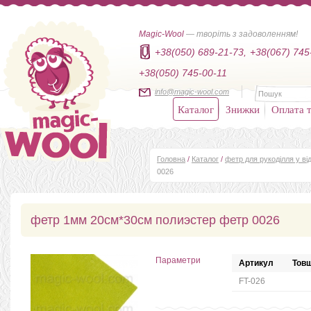
Magic-Wool
— творіть з задоволенням!
+38(050) 689-21-73,
+38(067) 745
+38(050) 745-00-11
info@magic-wool.com
Каталог
Знижки
Оплата т
Головна
/
Каталог
/
фетр для рукоділля у від
0026
фетр 1мм 20см*30см полиэстер фетр 0026
Параметри
Артикул
Товщ
FT-026