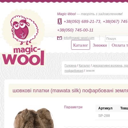
Magic-Wool
— творіть з задоволенням!
+38(050) 689-21-73,
+38(067) 745
+38(050) 745-00-11
info@magic-wool.com
Каталог
Знижки
Оплата т
Головна
/
Каталог
/
декоративні волокна, п
пофарбовані
/
земля
шовкові платки (mawata silk) пофарбовані земл
Параметри
Артикул
Товщ
SP-288