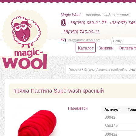
Magic-Wool
— творіть з задоволенням!
+38(050) 689-21-73,
+38(067) 745
+38(050) 745-00-11
info@magic-wool.com
Каталог
Знижки
Оплата т
Головна
/
Каталог
/
вовна в гребінній стрічці
пряжа Пастила Superwash красный
Параметри
Артикул
Товщ
S0042
S0042 а
S0042в