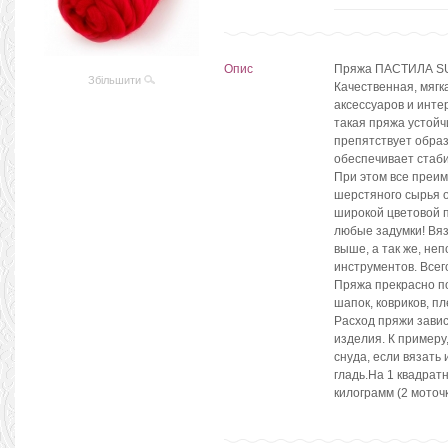
Опис
Пряжа ПАСТИЛА SU
Збільшити
Качественная, мягк
аксессуаров и инт
такая пряжа устойч
препятствует образ
обеспечивает стаби
При этом все преим
шерстяного сырья 
широкой цветовой п
любые задумки! Вя
выше, а так же, не
инструментов. Всего
Пряжа прекрасно по
шапок, ковриков, пл
Расход пряжи завис
изделия. К примеру
снуда, если вязать
гладь.На 1 квадрат
килограмм (2 моточ