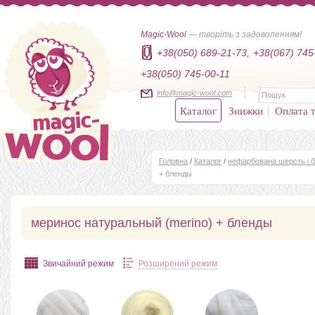
Magic-Wool
— творіть з задоволенням!
+38(050) 689-21-73,
+38(067) 745
+38(050) 745-00-11
info@magic-wool.com
Каталог
Знижки
Оплата т
Головна
/
Каталог
/
нефарбована шерсть і б
+ бленды
меринос натуральный (merino) + бленды
Звичайний режим
Розширений режим