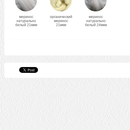
меринос
органический
меринос
натурально
меринос
натурально
белый 21мкм
21мкм
белый 24мкм