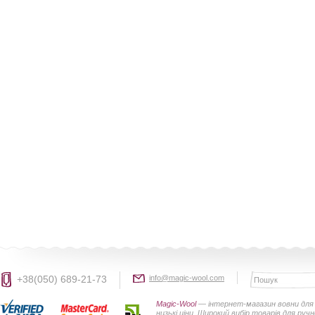
+38(050) 689-21-73
info@magic-wool.com
Magic-Wool
— інтернет-магазин вовни для 
низькі ціни. Широкий вибір товарів для руч