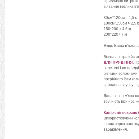
Приблизна витрата
в’язання (велика в’я
80см*120см ≈ 1,5 кг
100см*150см ≈ 2,5 к
150*200 ≈ 4,5 кг
200*220 ≈7 кг
Якщо Ваша в’язка щі
Вовна австралійськ
ДЛЯ ПРЯДІННЯ.
Пр
веретені і на прядц
різними волокнами. 
потрібного Вам коль
спрядена вручну - ц
Дана вовна м’яка на
зручність при носін
Колір сніг яскраво
Використовуючи колі
інших через застосу
забарвлення.