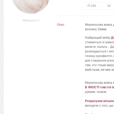
IT-266
18
Збільшити
Опис
Мериносова вовна дл
волокна 18мкм.
Найкращий вибір
Д
стикаються зі шкіро
жилети, пальта... Д
розкладається і лег
техніці нунофелтіг,
для створення різн
тим, хто тільки вирі
майстрам, які вже м
Мериносова вовна 
В ЯКОСТІ товстої п
руками, гачком.
Розрахунок кількос
виходячи з того, що