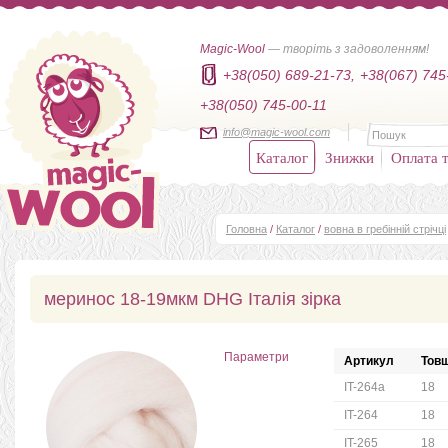
Magic-Wool
— творіть з задоволенням!
+38(050) 689-21-73,
+38(067) 745
+38(050) 745-00-11
info@magic-wool.com
Каталог
Знижки
Оплата т
Головна
/
Каталог
/
вовна в гребінній стрічці
меринос 18-19мкм DHG Італія зірка
Параметри
Артикул
Товщ
IT-264a
18
IT-264
18
IT-265
18