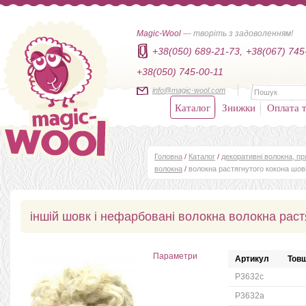
Magic-Wool
— творіть з задоволенням!
+38(050) 689-21-73,
+38(067) 745
+38(050) 745-00-11
info@magic-wool.com
Каталог
Знижки
Оплата т
Головна
/
Каталог
/
декоративні волокна, п
волокна
/
волокна растягнутого кокона шов
іншій шовк і нефарбовані волокна волокна раст
Параметри
Артикул
Товщ
P3632c
P3632a