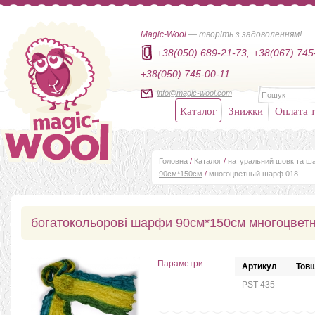
Magic-Wool
— творіть з задоволенням!
+38(050) 689-21-73,
+38(067) 745
+38(050) 745-00-11
info@magic-wool.com
Каталог
Знижки
Оплата т
Головна
/
Каталог
/
натуральний шовк та ша
90см*150см
/
многоцветный шарф 018
богатокольорові шарфи 90см*150см многоцвет
Параметри
Артикул
Товщ
PST-435