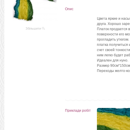
Опис
Цвета яркие и насы
друга. Хорошо заре
Збільшити
Платок продается в
поверхности его мо
прогладить утюгом.
платка получиться 
счет своей тонкост
ним легко будет р
Идеален для нуно.
Размер 90см*150см
Переходы желто-ко
Приклади робіт