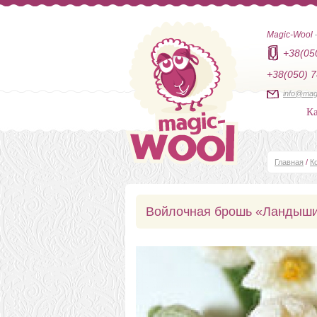
Magic-Wool
+38(05
+38(050) 7
info@mag
Ка
Главная
/
К
Войлочная брошь «Ландыш