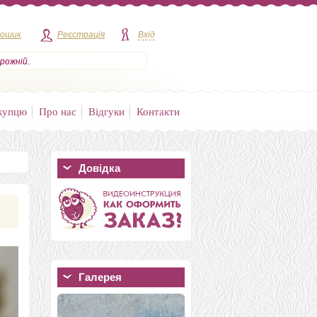
кошик
Реєстрація
Вхід
рожній.
купцю
Про нас
Відгуки
Контакти
Довідка
Галерея