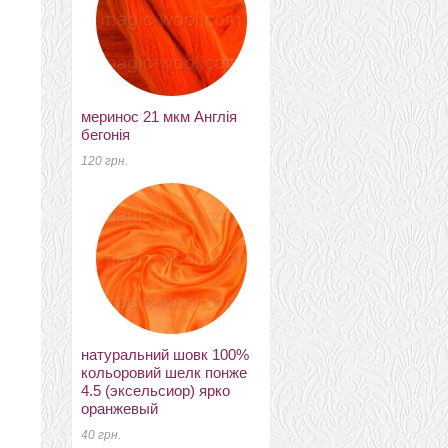
меринос 21 мкм Англія
стрічки шовка сарі №24
бегонія
12 грн.
120 грн.
бленд Galaxy
натуральний шовк 100%
180 грн.
кольоровий шелк понже
4.5 (эксельсиор) ярко
оранжевый
40 грн.