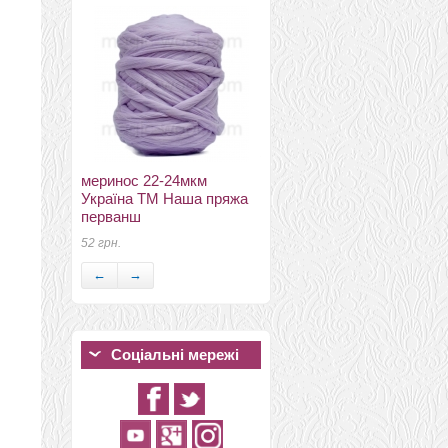
меринос 18-19мкм DHG
Італія сієна
27 грн.
меринос 22-24мкм
Україна ТМ Наша пряжа
перванш
52 грн.
←
→
Соціальні мережі