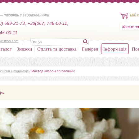
— творіть з задоволенням!
Мій 
0) 689-21-73,
+38(067) 745-00-11,
Кошик по
45-00-11
ic-wool.com
талог
Знижки
Оплата та доставка
Галерея
Інформація
По
орисна інформація
/ Мастер-классы по валянию
и»