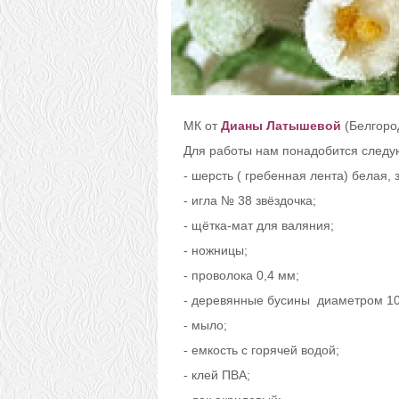
МК от
Дианы Латышевой
(Белгоро
Для работы нам понадобится след
- шерсть ( гребенная лента) белая, 
- игла № 38 звёздочка;
- щётка-мат для валяния;
- ножницы;
- проволока 0,4 мм;
- деревянные бусины диаметром 10
- мыло;
- емкость с горячей водой;
- клей ПВА;