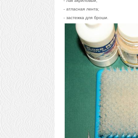
- лак акриловый;
- атласная лента;
- застежка для броши.