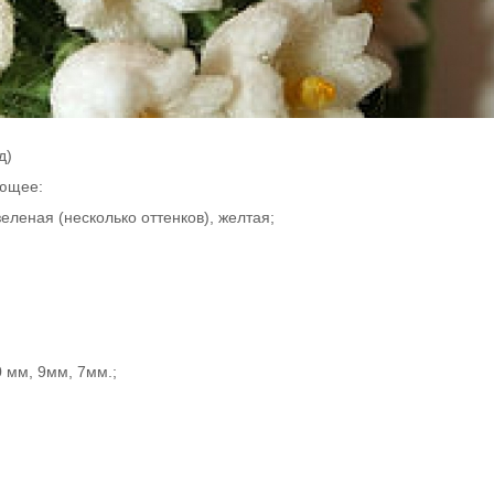
д)
ующее:
зеленая (несколько оттенков), желтая;
 мм, 9мм, 7мм.;