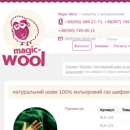
Magic-Wool
— творіть з задоволенням!
+38(050) 689-21-73,
+38(067) 745
+38(050) 745-00-11
info@magic-wool.com
Каталог
Знижки
Оплата т
Головна
/
Каталог
/
натуральний шовк та ша
кольоровий
/
газ шифон 3.5 темно зеленый
натуральний шовк 100% кольоровий газ шифон 
Параметри
Артикул
Товщ
SLK-120
SLK-121