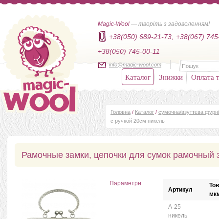
Magic-Wool
— творіть з задоволенням!
+38(050) 689-21-73,
+38(067) 745
+38(050) 745-00-11
info@magic-wool.com
Каталог
Знижки
Оплата т
Головна
/
Каталог
/
сумочна/взуттєва фурн
с ручкой 20см никель
Рамочные замки, цепочки для сумок рамочный з
Параметри
То
Артикул
мк
А-25
никель