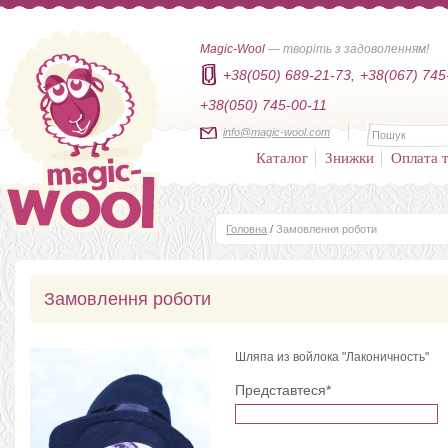
Magic-Wool
— творіть з задоволенням!
+38(050) 689-21-73,
+38(067) 745
+38(050) 745-00-11
info@magic-wool.com
Каталог
Знижки
Оплата т
Головна
/
Замовлення роботи
Замовлення роботи
Шляпа из войлока "Лаконичность"
Представтеся*