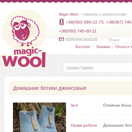
Magic-Wool
— творіть з задоволенням!
+38(050) 689-21-73,
+38(067) 745
+38(050) 745-00-11
info@magic-wool.com
Каталог
Знижки
Оплата т
Головна
/
Галерея
Домашние ботики джинсовые
Ім'я
Олейник Инна
Назва роботи
Домашние бот