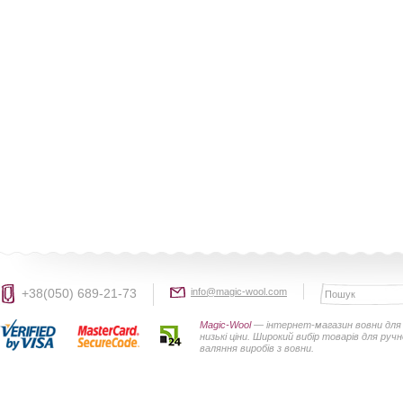
+38(050) 689-21-73
info@magic-wool.com
Magic-Wool
— інтернет-магазин вовни для 
низькі ціни. Широкий вибір товарів для руч
валяння виробів з вовни.