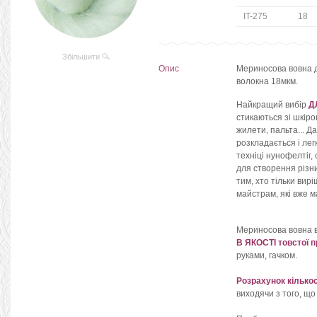
IT-275
18
Збільшити
Опис
Мериносова вовна дл
волокна 18мкм.
Найкращий вибір
Д
стикаються зі шкіро
жилети, пальта... Д
розкладається і лег
техніці нунофелтіг,
для створення різн
тим, хто тільки вирі
майстрам, які вже м
Мериносова вовна 
В ЯКОСТІ товстої п
руками, гачком.
Розрахунок кількос
виходячи з того, що