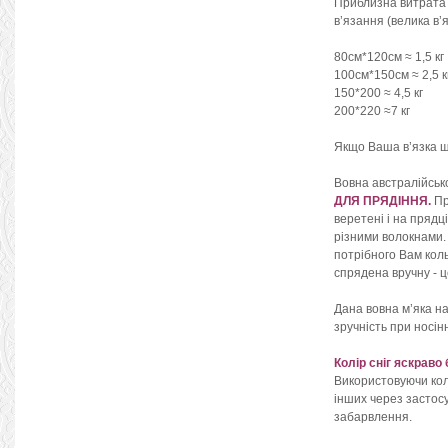
Приблизна витрата
в’язання (велика в’я
80см*120см ≈ 1,5 кг
100см*150см ≈ 2,5 к
150*200 ≈ 4,5 кг
200*220 ≈7 кг
Якщо Ваша в’язка щі
Вовна австралійськ
ДЛЯ ПРЯДІННЯ.
Пр
веретені і на прядц
різними волокнами. 
потрібного Вам коль
спрядена вручну - ц
Дана вовна м’яка на
зручність при носін
Колір сніг яскраво
Використовуючи колі
інших через застосу
забарвлення.