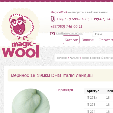
Magic-Wool
— творіть з задоволенням!
+38(050) 689-21-73,
+38(067) 745
+38(050) 745-00-11
info@magic-wool.com
Каталог
Знижки
Оплата т
Головна
/
Каталог
/
вовна в гребінній стрічці
меринос 18-19мкм DHG Італія ландиш
Параметри
Артикул
Товщ
IT-273a
18
IT-273
18
IT-274
18