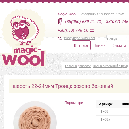
Magic-Wool
— творіть з задоволенням!
+38(050) 689-21-73,
+38(067) 745
+38(050) 745-00-11
info@magic-wool.com
Каталог
Знижки
Оплата т
Головна
/
Каталог
/
вовна в гребінній стрічці
шерсть 22-24мкм Троицк розово бежевый
Параметри
Артикул
Товщ
TF-68
TF-68а