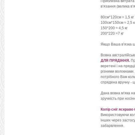
Приблизна витрата
в’язання (велика в’я
80см*120см ≈ 1,5 кг
100см*150см ≈ 2,5 к
150*200 ≈ 4,5 кг
200*220 ≈7 кг
Якщо Ваша в’язка щі
Вовна австралійськ
ДЛЯ ПРЯДІННЯ.
Пр
веретені і на прядц
різними волокнами. 
потрібного Вам коль
спрядена вручну - ц
Дана вовна м’яка на
зручність при носін
Колір сніг яскраво
Використовуючи колі
інших через застосу
забарвлення.