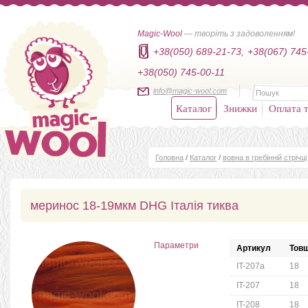
Magic-Wool
— творіть з задоволенням!
+38(050) 689-21-73,
+38(067) 745
+38(050) 745-00-11
info@magic-wool.com
Каталог
Знижки
Оплата т
Головна
/
Каталог
/
вовна в гребінній стрічці
меринос 18-19мкм DHG Італія тиква
Параметри
Артикул
Товщ
IT-207a
18
IT-207
18
IT-208
18