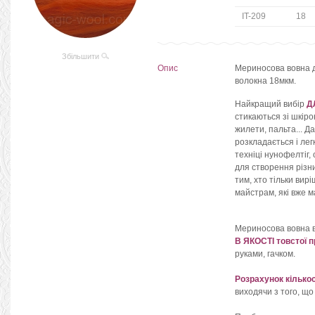
IT-209
18
Збільшити
Опис
Мериносова вовна дл
волокна 18мкм.
Найкращий вибір
Д
стикаються зі шкіро
жилети, пальта... Д
розкладається і лег
техніці нунофелтіг,
для створення різн
тим, хто тільки вирі
майстрам, які вже м
Мериносова вовна 
В ЯКОСТІ товстої п
руками, гачком.
Розрахунок кількос
виходячи з того, що