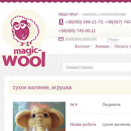
Magic-Wool
— творіть з задоволенням!
+38(050) 689-21-73,
+38(067) 745
+38(050) 745-00-11
info@magic-wool.com
Каталог
Знижки
Оплата т
Головна
/
Галерея
сухое валяние, игрушка
Ім'я
Людмила
Назва роботи
сухое валяние