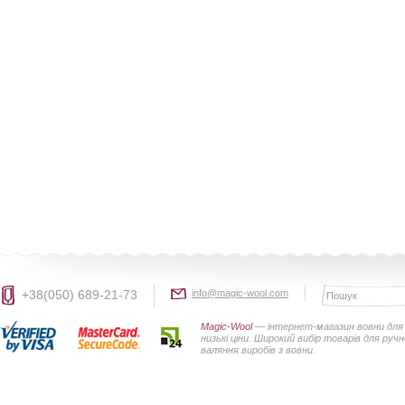
+38(050) 689-21-73
info@magic-wool.com
Magic-Wool
— інтернет-магазин вовни для 
низькі ціни. Широкий вибір товарів для руч
валяння виробів з вовни.