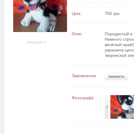
Ціна
700 грн.
Опис
Породистый и 
Немного строги
Збільшити
весёлый нрав!
украшена цепо
творческой эн
Замовлення
Замовити
Фотографії