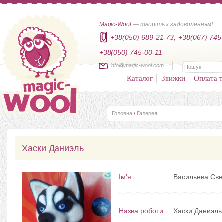
Magic-Wool
— творіть з задоволенням!
+38(050) 689-21-73,
+38(067) 745
+38(050) 745-00-11
info@magic-wool.com
Каталог
Знижки
Оплата т
Головна
/
Галерея
Хаски Даниэль
Ім'я
Васильева Св
Назва роботи
Хаски Даниэль