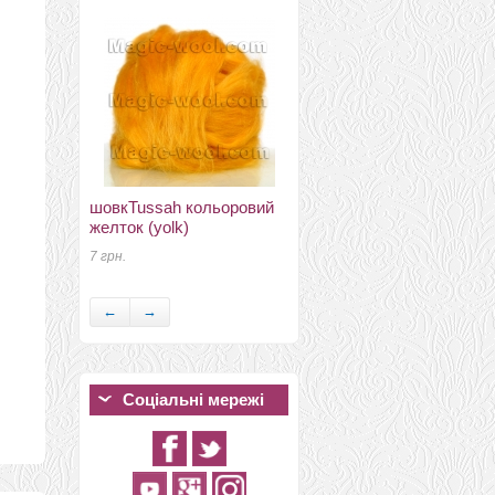
шовкTussah кольоровий
кап мерино 19мкм
желток (yolk)
Германия ярко
оранжевый
7 грн.
73 грн.
←
→
Соціальні мережі