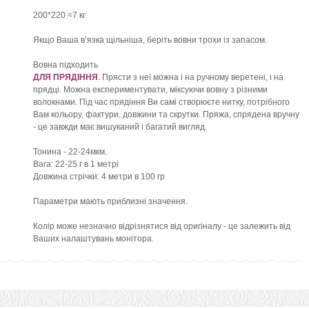
200*220 ≈7 кг
Якщо Ваша в’язка щільніша, беріть вовни трохи із запасом.
Вовна підходить
ДЛЯ ПРЯДІННЯ
. Прясти з неї можна і на ручному веретені, і на
прядці. Можна експериментувати, міксуючи вовну з різними
волокнами. Під час прядіння Ви самі створюєте нитку, потрібного
Вам кольору, фактури, довжини та скрутки. Пряжа, спрядена вручну
- це завжди має вишуканий і багатий вигляд.
Тонина - 22-24мкм.
Вага: 22-25 г в 1 метрі
Довжина стрічки: 4 метри в 100 гр
Параметри мають приблизні значення.
Колір може незначно відрізнятися від оригіналу - це залежить від
Ваших налаштувань монітора.