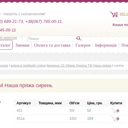
— творіть з задоволенням!
Мій 
0) 689-21-73,
+38(067) 745-00-11,
Кошик по
45-00-11
ic-wool.com
талог
Знижки
Оплата та доставка
Галерея
Інформація
По
аталог
/
вовна в гребінній стрічці
/
меринос 22-24мкм Україна ТМ Наша пряжа
/
сирень
ТМ Наша пряжа сирень
и
Артикул
Товщина, мкм
Об’єм
Ціна, грн.
Купити
451
50г
52
451а
100г
104