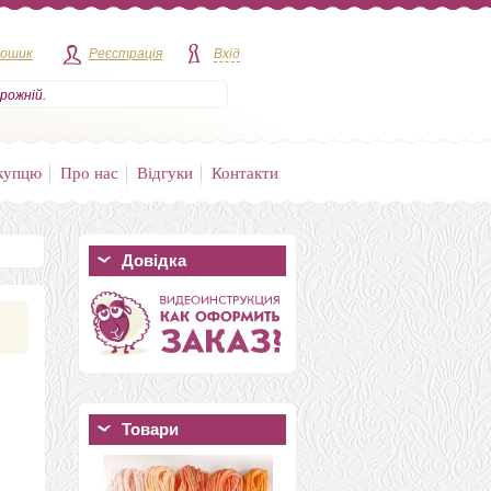
кошик
Реєстрація
Вхід
рожній.
купцю
Про нас
Відгуки
Контакти
Довідка
Товари