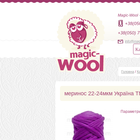
Magic-Wool
+38(05
+38(050) 7
info@mag
Ка
Головна
/
К
меринос 22-24мкм Україна 
Параметр