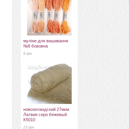
муліне для вишивання
новозеландский 27мкм
№8 бововна
Латвия К4023
8 грн.
44 грн.
новозеландский 27мкм
соединительные кольца
Латвия серо бежевый
для бижутерии розмір
К5010
0,6мм*4мм
23 грн.
5.5 грн.