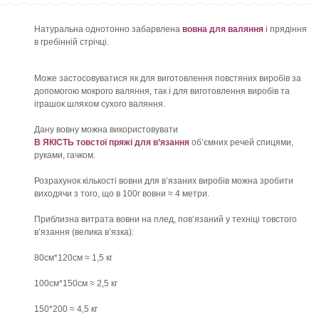
Натуральна однотонно забарвлена
вовна для валяння
і прядіння
в гребінній стрічці.
Може застосовуватися як для виготовлення повстяних виробів за
допомогою мокрого валяння, так і для виготовлення виробів та
іграшок шляхом сухого валяння.
Дану вовну можна використовувати
В ЯКІСТЬ товстої пряжі для в’язання
об’ємних речей спицями,
руками, гачком.
Розрахунок кількості вовни для в’язаних виробів можна зробити
виходячи з того, що в 100г вовни ≈ 4 метри.
Приблизна витрата вовни на плед, пов’язаний у техніці товстого
в’язання (велика в’язка):
80см*120см ≈ 1,5 кг
100см*150см ≈ 2,5 кг
150*200 ≈ 4,5 кг