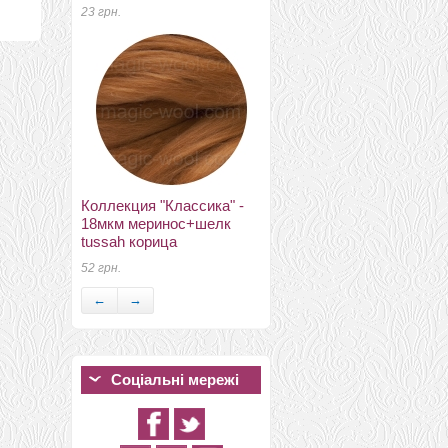
23 грн.
рамка 7,5см*5см золотой
антик
Коллекция "Классика" -
97 грн.
18мкм меринос+шелк
tussah корица
52 грн.
←
→
Соціальні мережі