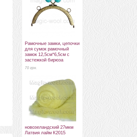
Рамочные замки, цепочки
волокна хлопка (coton
для сумок рамочный
top) гусеница
замок 12,5см*6,5см с
3 грн.
застежкой бирюза
70 грн.
кружево макраме черное
80мм
новозеландский 27мкм
32 грн.
Латвия лайм К2015