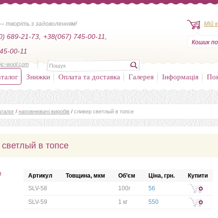
— творіть з задоволенням!
Мій 
0) 689-21-73,
+38(067) 745-00-11,
Кошик по
45-00-11
ic-wool.com
талог
Знижки
Оплата та доставка
Галерея
Інформація
По
аталог
/
наповнювачі виробів
/
сливер светлый в топсе
 светлый в топсе
и
Артикул
Товщина, мкм
Об’єм
Ціна, грн.
Купити
SLV-58
100г
56
SLV-59
1 кг
550