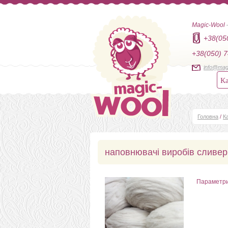
Magic-Wool
+38(05
+38(050) 7
info@mag
Ка
Головна
/
К
наповнювачі виробів сливер
Параметр