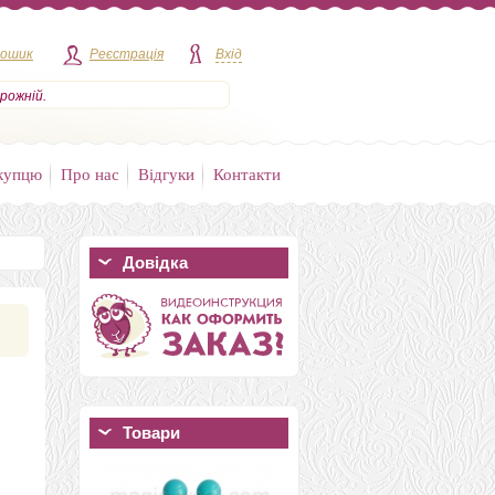
кошик
Реєстрація
Вхід
рожній.
купцю
Про нас
Відгуки
Контакти
Довідка
Товари