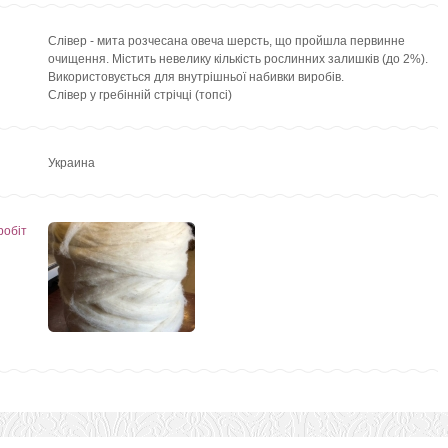
Слівер - мита розчесана овеча шерсть, що пройшла первинне
очищення. Містить невелику кількість рослинних залишків (до 2%).
Використовується для внутрішньої набивки виробів.
Слівер у гребінній стрічці (топсі)
Украина
робіт