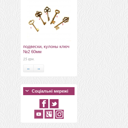
подвески, кулоны ключ
кабюшоны 18мм 18мм
№2 60мм
№3
15 грн.
19.9 грн.
←
→
Соціальні мережі