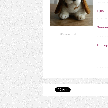
Ціна
Замов
Збільшити
Фотогр