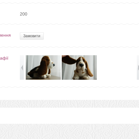
200
лення
Замовити
афії