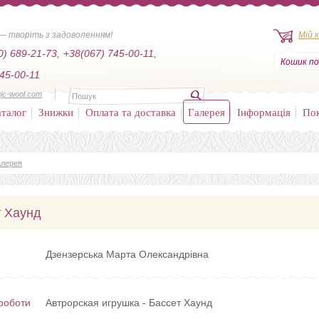
— творіть з задоволенням!
Мій 
0) 689-21-73,
+38(067) 745-00-11,
Кошик по
45-00-11
ic-wool.com
талог
Знижки
Оплата та доставка
Галерея
Інформація
По
алерея
т Хаунд
Дзензерська Марта Олександрівна
роботи
Автрорская игрушка - Бассет Хаунд