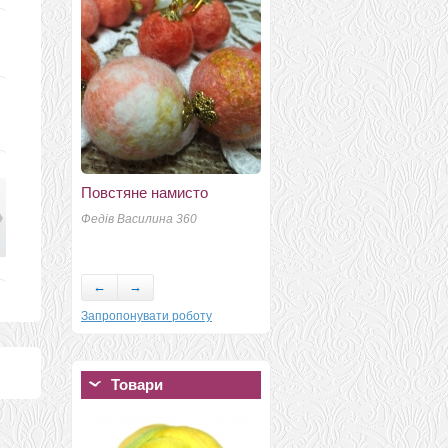
"Неженка"
Сидык Арина
Повстяне намисто
Федів Василина 360
←
→
Запропонувати роботу
Товари