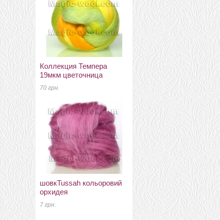
Коллекция Темпера
пряжа Пастила светлый
19мкм цветочница
гиацинт
70 грн.
90 грн.
шовкTussah кольоровий
бергшаф 32мкм в топсе
орхидея
Германия фуксия
7 грн.
60 грн.