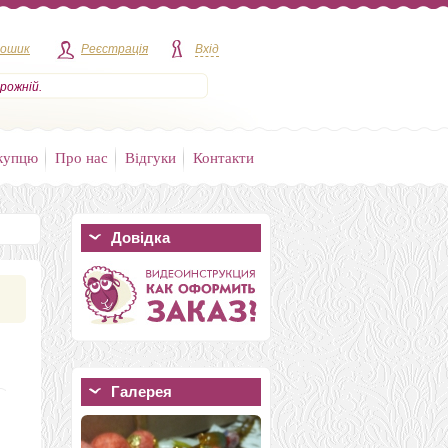
кошик
Реєстрація
Вхід
рожній.
купцю
Про нас
Відгуки
Контакти
Довідка
Галерея
Комплект валяный