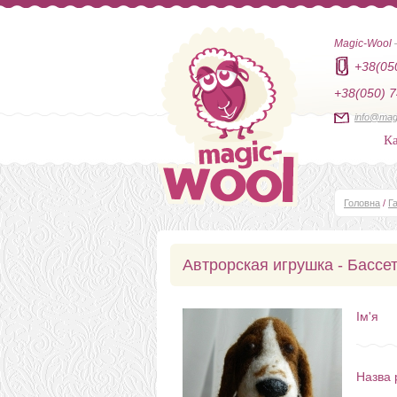
Magic-Wool
+38(05
+38(050) 7
info@mag
Ка
Головна
/
Г
Автрорская игрушка - Бассе
Ім'я
Назва 