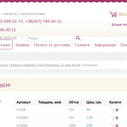
— творіть з задоволенням!
Мій 
0) 689-21-73,
+38(067) 745-00-11,
Кошик по
45-00-11
ic-wool.com
талог
Знижки
Оплата та доставка
Галерея
Інформація
По
аталог
/
вовна в гребінній стрічці
/
меринос 21 мкм Англія
/
кукурудза
рудза
и
Артикул
Товщина, мкм
Об’єм
Ціна, грн.
Купити
А-006
25г
60
А-006а
50г
120
А-006в
100г
240