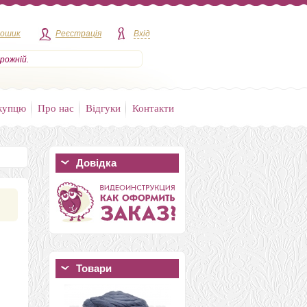
кошик
Реєстрація
Вхід
рожній.
купцю
Про нас
Відгуки
Контакти
Довідка
Товари