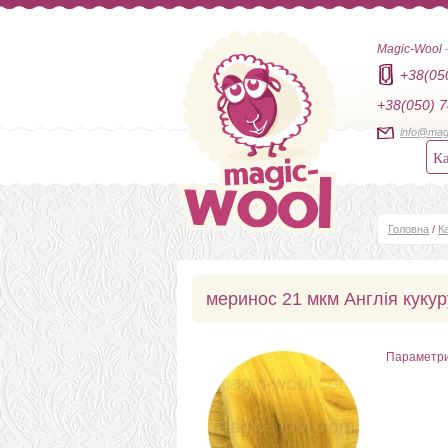
Magic-Wool
+38(05
+38(050) 7
info@mag
Ка
Головна
/
К
меринос 21 мкм Англія куку
Параметр