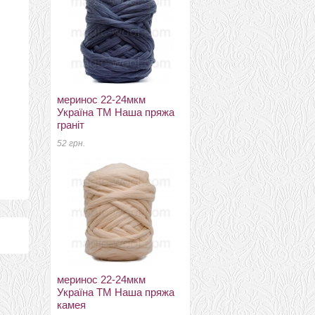
меринос 22-24мкм
neuseeland мерино в
Україна ТМ Наша пряжа
крапинку 27мкм темно
граніт
синий
52 грн.
210 грн.
меринос 22-24мкм
меринос 16 мкм DHG
Україна ТМ Наша пряжа
Италия натурально
камея
белый