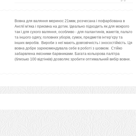
Вовна для валяння меринос 21мкм, розчесана і пофарбована в
Англії м’яка і приємна на дотик. Ідеально підходить як для мокрого
так і для сухого валяння, особливо - для палантинів, жакетів, пальто
та іншого одягу, головних уборів, сумок, предметів інтер’єру та
інших виробів. Вироби з неї мають довговічність і зносостійкість. Ця
вовна добре зарекомендувала себе в роботі з шовком. Стійко
забарвлена якісними барвниками. Багата кольорова палітра
(близько 100 відтінків) дозволяє зробити оптимальний вибір вовни.