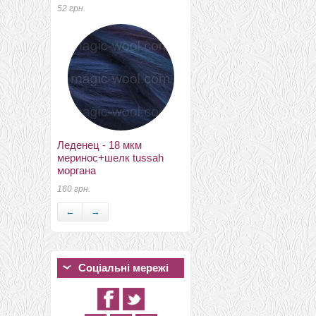
52 грн.
70 грн.
Леденец - 18 мкм
новозеландский 27мкм
меринос+шелк tussah
Латвия меланж 1003
моргана
88 грн.
160 грн.
←
→
Соціальні мережі