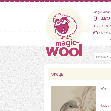
Magic-Wool
+38(05
+38(050) 7
info@mag
Ка
Головна
/
Г
Заєць
Ім'я
Назва 