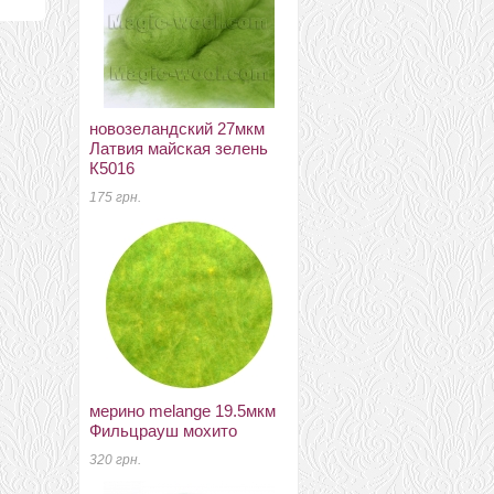
новозеландский 27мкм
новозеландский 27мкм
Латвия майская зелень
Латвия аметистовый
К5016
К4014
175 грн.
44 грн.
мерино melange 19.5мкм
віскоза для валяння
Фильцрауш мохито
Італия шоколад
320 грн.
34 грн.