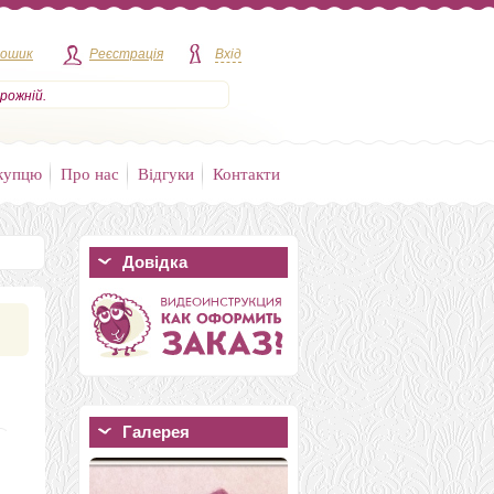
кошик
Реєстрація
Вхід
рожній.
купцю
Про нас
Відгуки
Контакти
Довідка
Галерея