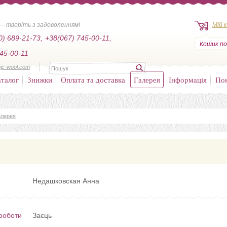
— творіть з задоволенням!
Мій 
0) 689-21-73,
+38(067) 745-00-11,
Кошик по
45-00-11
ic-wool.com
талог
Знижки
Оплата та доставка
Галерея
Інформація
По
алерея
Недашковская Анна
роботи
Заєць