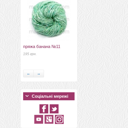
пряжа банана №11
кап мерино 19мкм
Германия золотисто
195 грн.
желтый
73 грн.
←
→
Соціальні мережі