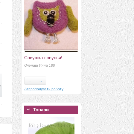
Совушка-совунья!
"летняя поляна"
Оченаш Инна 180
Лепшей Анастасия 145 гр
И
←
→
Запропонувати роботу
Товари