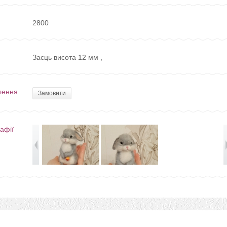
2800
Заєць висота 12 мм ,
лення
Замовити
афії