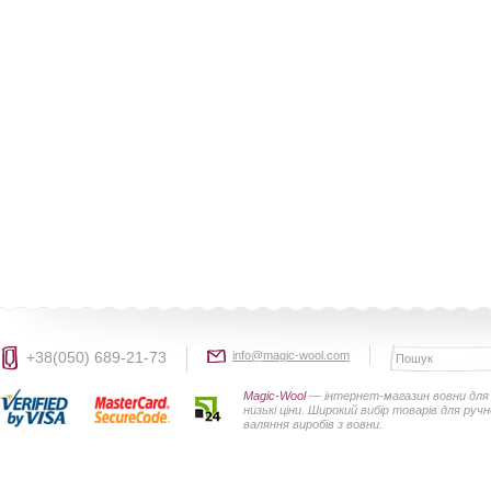
+38(050) 689-21-73
info@magic-wool.com
Magic-Wool
— інтернет-магазин вовни для 
низькі ціни. Широкий вибір товарів для руч
валяння виробів з вовни.