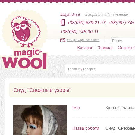
Magic-Wool
— творіть з задоволенням!
+38(050) 689-21-73,
+38(067) 745
+38(050) 745-00-11
info@magic-wool.com
Каталог
Знижки
Оплата т
Головна
/
Галерея
Снуд "Снежные узоры"
Ім'я
Костюк Галина
Назва роботи
Снуд "Снежны