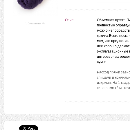
Опис
Объемная пряжа П
Збільшити
полностью оправдыв
можно непосредстве
крючка.Всего неско
мкм, что предполаг
нее хорошо держат
эксплуатационные 
интерьерных решени
сумок.
Расход пряжи завис
спицами и крючкам
изделия. На 1 квад
килограмм (2 моточ