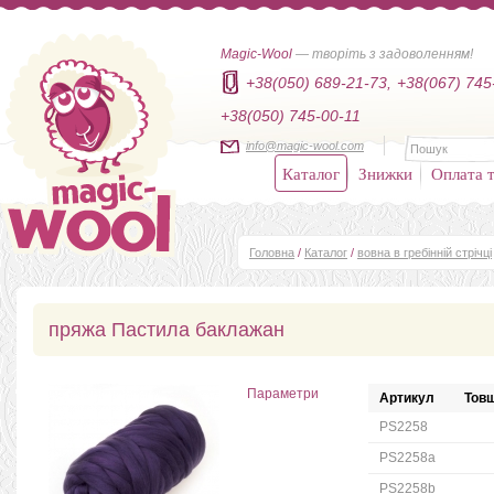
Magic-Wool
— творіть з задоволенням!
+38(050) 689-21-73,
+38(067) 745
+38(050) 745-00-11
info@magic-wool.com
Каталог
Знижки
Оплата т
Головна
/
Каталог
/
вовна в гребінній стрічці
пряжа Пастила баклажан
Параметри
Артикул
Товщ
PS2258
PS2258a
PS2258b