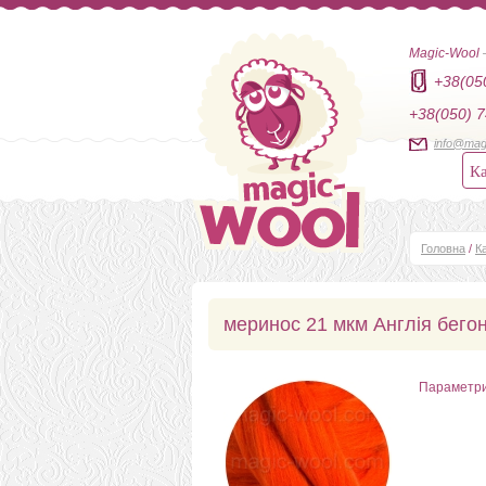
Magic-Wool
+38(05
+38(050) 7
info@mag
Ка
Головна
/
К
меринос 21 мкм Англія бегон
Параметр