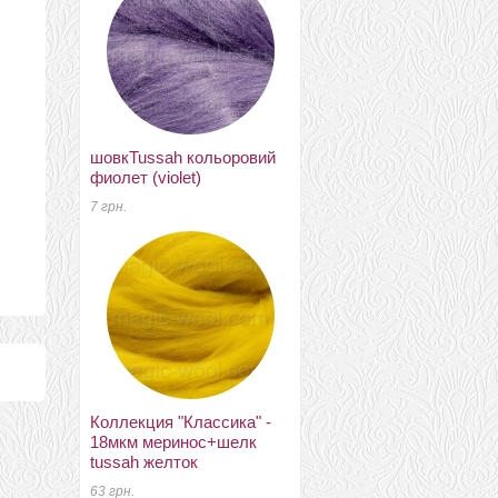
шовкTussah кольоровий
краситель Ashford
фиолет (violet)
коричневый 1гр
7 грн.
24 грн.
Коллекция "Классика" -
віскоза для валяння
18мкм меринос+шелк
Італия морской туман
tussah желток
34 грн.
63 грн.