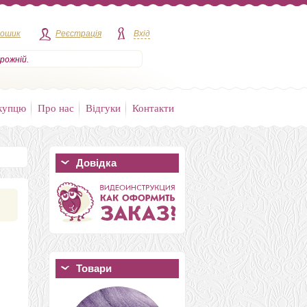
кошик
Реєстрація
Вхід
рожній.
купцю
Про нас
Відгуки
Контакти
Довідка
Товари