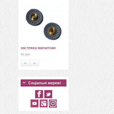
флис для фактуры
застежка магнитная
15 грн.
40 грн.
←
→
Соціальні мережі