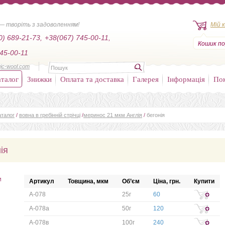
— творіть з задоволенням!
Мій 
0) 689-21-73,
+38(067) 745-00-11,
Кошик по
45-00-11
ic-wool.com
талог
Знижки
Оплата та доставка
Галерея
Інформація
По
аталог
/
вовна в гребінній стрічці
/
меринос 21 мкм Англія
/
бегонія
ія
и
Артикул
Товщина, мкм
Об’єм
Ціна, грн.
Купити
А-078
25г
60
А-078а
50г
120
А-078в
100г
240