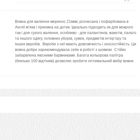
Вовна для валяння меринос 21мкм, розчесана і пофарбована в
Англії м’яка і приємна на дотик. Ідеально підходить як для мокрого
так і для сухого валяння, особливо - для палантинів, жакетів, пальто
та іншого одягу, головних уборів, сумок, предметів інтер’єру та
інших виробів. Вироби з неї мають довговічність і зносостійкість. Ця
вовна добре зарекомендувала себе в роботі з шовком. Стійко
забарвлена якісними барвниками. Багата кольорова палітра
(близько 100 відтінків) дозволяє зробити оптимальний вибір вовни.