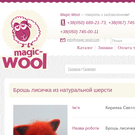
Magic-Wool
— творіть з задоволенням!
+38(050) 689-21-73,
+38(067) 745
+38(050) 745-00-11
info@magic-wool.com
Каталог
Знижки
Оплата т
Головна
/
Галерея
Брошь лисичка из натуральной шерсти
Ім'я
Кирияка Свет
Назва роботи
Брошь лисичка