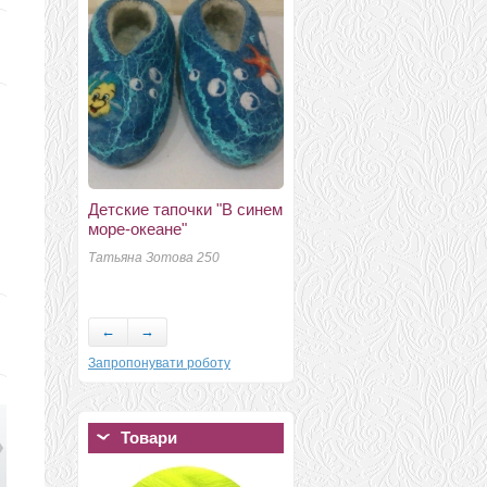
Детские тапочки "В синем
Брошь "Чертополох"
море-океане"
Иванова Виктория Евгеньевна
К
Татьяна Зотова 250
150
←
→
Запропонувати роботу
Товари