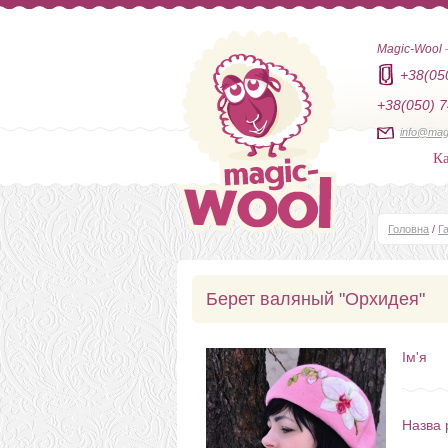
Magic-Wool
+38(05
+38(050) 7
info@mag
Ка
Головна
/
Г
Берет валяный "Орхидея"
Ім'я
Назва 