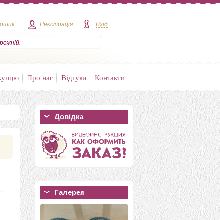
кошик
Реєстрація
Вхід
рожній.
купцю
Про нас
Відгуки
Контакти
Довідка
Галерея