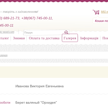
— творіть з задоволенням!
Мій 
0) 689-21-73,
+38(067) 745-00-11,
Кошик по
45-00-11
ic-wool.com
талог
Знижки
Оплата та доставка
Галерея
Інформація
По
алерея
Иванова Виктория Евгеньевна
роботи
Берет валяный "Орхидея"