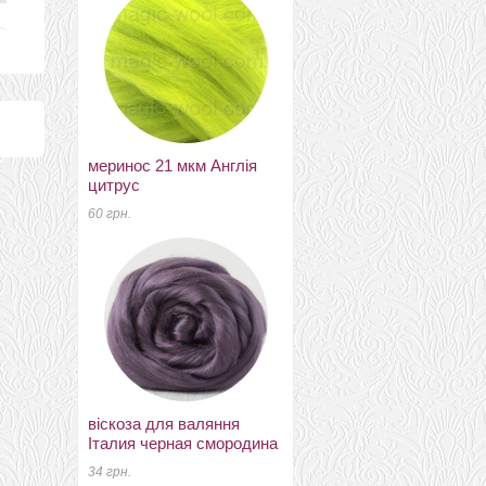
меринос 21 мкм Англія
шерсть 22-24мкм Троицк
цитрус
клевер
60 грн.
90 грн.
віскоза для валяння
кап мерино 19мкм
Італия черная смородина
Германия фиолетовый
34 грн.
290 грн.