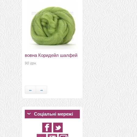
вовна Коридейл шалфей
Рамочные замки, цепочки
для сумок фермуар
90 грн.
сумочный с ручкой
20,5см золото
189 грн.
←
→
Соціальні мережі