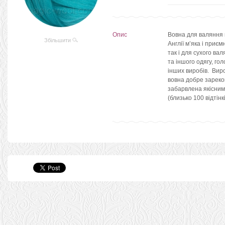
Опис
Вовна для валяння 
Збільшити
Англії м’яка і приє
так і для сухого ва
та іншого одягу, гол
інших виробів. Виро
вовна добре зареко
забарвлена якісним
(близько 100 відтін