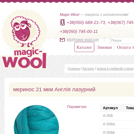
Magic-Wool
— творіть з задоволенням!
+38(050) 689-21-73,
+38(067) 745
+38(050) 745-00-11
info@magic-wool.com
Каталог
Знижки
Оплата т
Головна
/
Каталог
/
вовна в гребінній стрічці
меринос 21 мкм Англія лазурний
Параметри
Артикул
Товщ
А-308
А-308а
А-308в