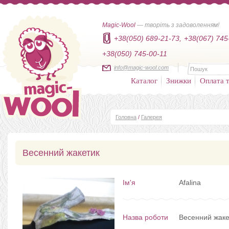
Magic-Wool
— творіть з задоволенням!
+38(050) 689-21-73,
+38(067) 745
+38(050) 745-00-11
info@magic-wool.com
Каталог
Знижки
Оплата т
Головна
/
Галерея
Весенний жакетик
Ім'я
Afalina
Назва роботи
Весенний жаке