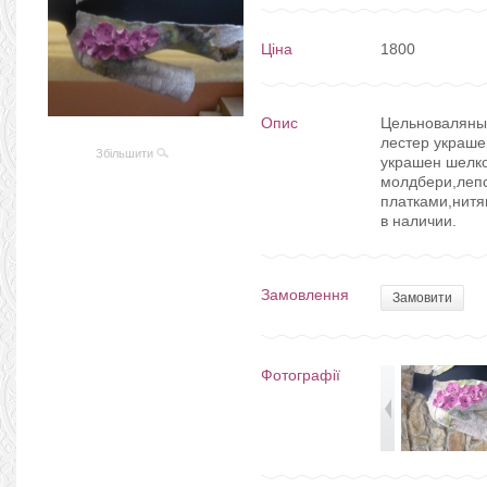
Ціна
1800
Опис
Цельноваляны
лестер украше
Збільшити
украшен шелк
молдбери,леп
платками,нитям
в наличии.
Замовлення
Замовити
Фотографії