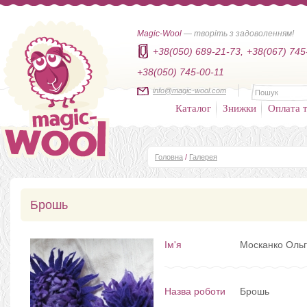
Magic-Wool
— творіть з задоволенням!
+38(050) 689-21-73,
+38(067) 745
+38(050) 745-00-11
info@magic-wool.com
Каталог
Знижки
Оплата т
Головна
/
Галерея
Брошь
Ім'я
Москанко Оль
Назва роботи
Брошь