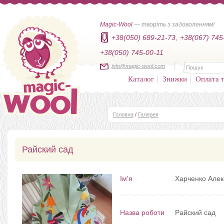
Magic-Wool
— творіть з задоволенням!
+38(050) 689-21-73,
+38(067) 745
+38(050) 745-00-11
info@magic-wool.com
Каталог
Знижки
Оплата т
Головна
/
Галерея
Райский сад
Ім'я
Харченко Але
Назва роботи
Райский сад