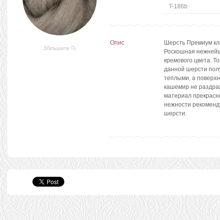
T-186b
Опис
Шерсть Премиум кла
Збільшити
Роскошная нежнейш
кремового цвета. Т
данной шерсти полу
теплыми, а поверх
кашемир не раздраж
материал прекрасно
нежности рекоменду
шерсти.