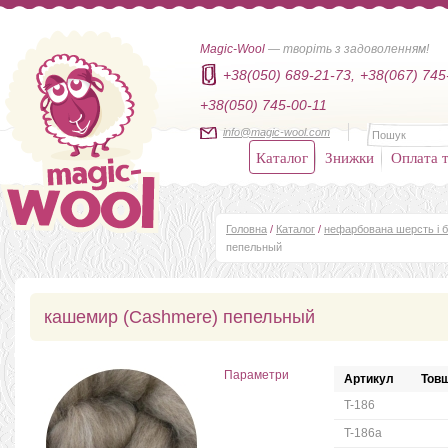
Magic-Wool
— творіть з задоволенням!
+38(050) 689-21-73,
+38(067) 745
+38(050) 745-00-11
info@magic-wool.com
Каталог
Знижки
Оплата т
Головна
/
Каталог
/
нефарбована шерсть і б
пепельный
кашемир (Cashmere) пепельный
Параметри
Артикул
Товщ
T-186
T-186a