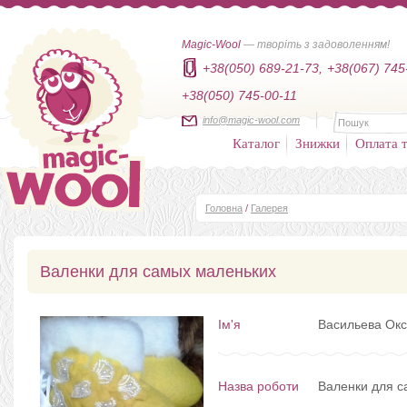
Magic-Wool
— творіть з задоволенням!
+38(050) 689-21-73,
+38(067) 745
+38(050) 745-00-11
info@magic-wool.com
Каталог
Знижки
Оплата т
Головна
/
Галерея
Валенки для самых маленьких
Ім'я
Васильева Ок
Назва роботи
Валенки для с