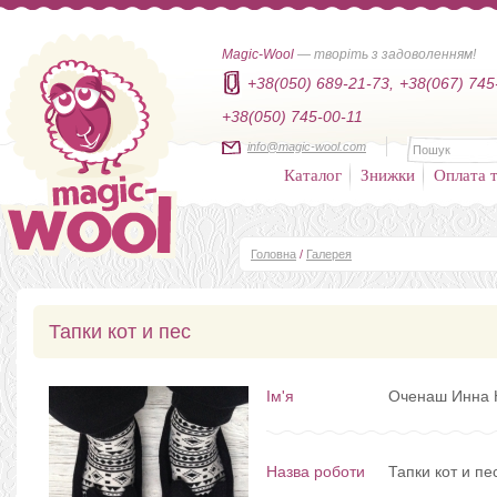
Magic-Wool
— творіть з задоволенням!
+38(050) 689-21-73,
+38(067) 745
+38(050) 745-00-11
info@magic-wool.com
Каталог
Знижки
Оплата т
Головна
/
Галерея
Тапки кот и пес
Ім'я
Оченаш Инна 
Назва роботи
Тапки кот и пе