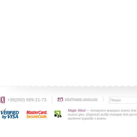
+38(050) 689-21-73
info@magic-wool.com
Magic-Wool
— інтернет-магазин вовни для 
низькі ціни. Широкий вибір товарів для руч
валяння виробів з вовни.