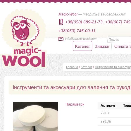
Magic-Wool
— творіть з задоволенням!
+38(050) 689-21-73,
+38(067) 745
+38(050) 745-00-11
info@magic-wool.com
Каталог
Знижки
Оплата т
Головна
/
Каталог
/
інструменти та аксесуар
інструменти та аксесуари для валяння та рукод
Параметри
Артикул
Товщ
2913
2913а