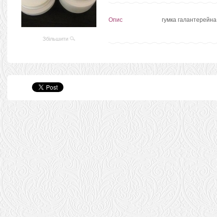
Опис
гумка галантерейна
Збільшити