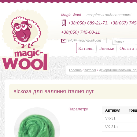
Magic-Wool
— творіть з задоволенням!
+38(050) 689-21-73,
+38(067) 745
+38(050) 745-00-11
info@magic-wool.com
Каталог
Знижки
Оплата т
Головна
/
Каталог
/
декоративні волокна, п
віскоза для валяння Італия луг
Параметри
Артикул
Товщ
VK-31
VK-31a