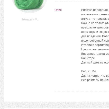
Опис
Вискоза недорогая,
шелковым волокнам
аккуратно привалив
Збільшити
можно не только от
прекрасно армирова
подкладки и создав
для прядения. Воло
виде гребенной лен
Италии и сертифиц
Цвет может немного
Внимание: цвета мо
мониторе.
Данный цвет на ощ
Вес: 25 г/м
Длина ленты: 4 м в 
Все размеры приб