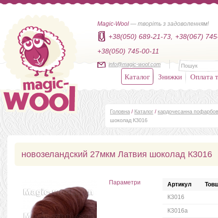
Magic-Wool
— творіть з задоволенням!
+38(050) 689-21-73,
+38(067) 745
+38(050) 745-00-11
info@magic-wool.com
Каталог
Знижки
Оплата т
Головна
/
Каталог
/
кардочесанна пофарбов
шоколад К3016
новозеландский 27мкм Латвия шоколад К3016
Параметри
Артикул
Товщ
К3016
К3016a