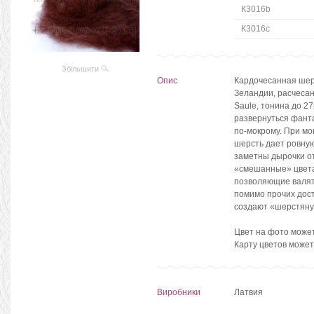
К3016b
К3016c
Збільшити
Опис
Кардочесанная шерс
Зеландии, расчесан
Saule, тонина до 2
развернуться фанта
по-мокрому. При мо
шерсть дает ровную
заметны дырочки от
«смешанные» цвета 
позволяющие валять
помимо прочих дост
создают «шерстяну
Цвет на фото может
Карту цветов може
Виробники
Латвия