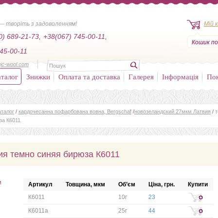
— творіть з задоволенням!
Мій 
0) 689-21-73,
+38(067) 745-00-11,
Кошик по
45-00-11
ic-wool.com
талог
Знижки
Оплата та доставка
Галерея
Інформація
По
аталог
/
кардочесанна пофарбована вовна, Bergschaf
/
новозеландский 27мкм Латвия
/
за К6011
ия темно синяя бирюза К6011
и
Артикул
Товщина, мкм
Об’єм
Ціна, грн.
Купити
К6011
10г
23
К6011a
25г
44