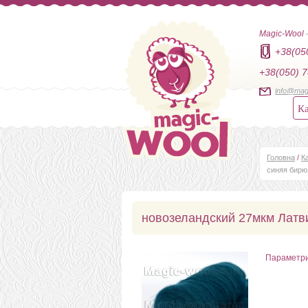
Magic-Wool
+38(05
+38(050) 7
info@mag
Ка
Головна
/
К
синяя бирю
новозеландский 27мкм Латв
Параметр