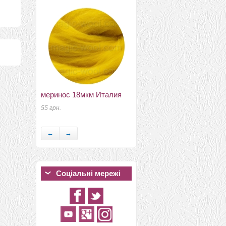
меринос 18мкм Италия
віскоза для валяння
светлый салат
55 грн.
120 грн.
←
→
Соціальні мережі