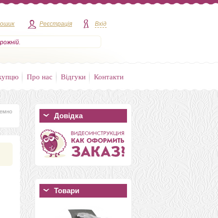
кошик
Реєстрація
Вхід
рожній.
купцю
Про нас
Відгуки
Контакти
темно
Довідка
Товари