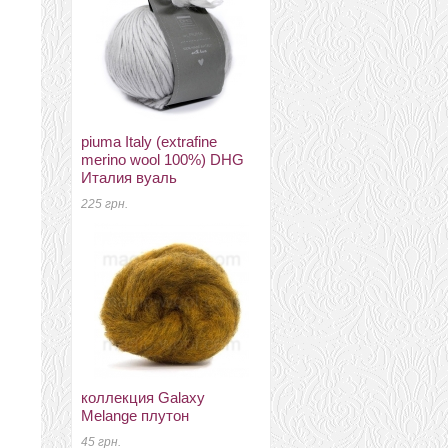
piuma Italy (extrafine
пуговицы декоративные
merino wool 100%) DHG
зуб очаровашка
Италия вуаль
4.5 грн.
225 грн.
натуральний 100% шовк
коллекция Galaxy
(отрезы) шелк понже 8мм
Melange плутон
белый 90см
45 грн.
320 грн.