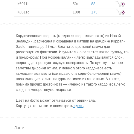
К6011b
50г
88
К6011c
100г
175
Кардочесанная шерсть (кардочес, шерстяная вата) из Новой
Зеландии, расчесана и окрашена в Латвии на фабрике Klippan-
Saule, тонина до 27мкр. Богатство цветовой гаммы дает
развернуться фантазии. Изумительно валяется как по-сухому, так
и по-мокрому. При мокром валянии легко выкладываются слои,
шерсть дает ровную гладкую поверхность. По сухому — менее
заметны дырочки от игл. Именно у этого кардочеса есть
«смешанные» цвета (как правило, в серо-бело-черной гамме),
позволяющие валять натуралистических животных. А также,
помимо прочих достоинств — именно из такого кардочеса легко
создают «шерстяную акварель».
Цвет на фото может отличаться от оригинала.
Карту цветов можете посмотреть
здесь
Латвия