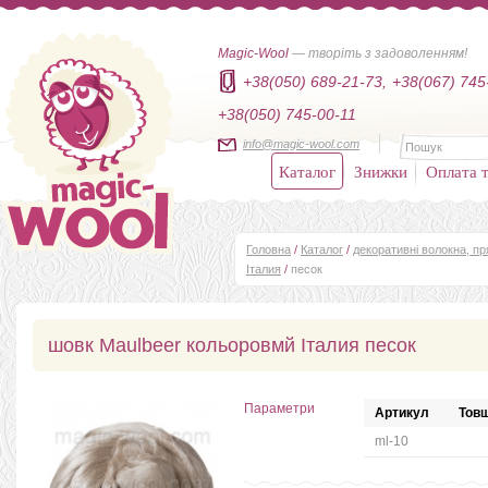
Magic-Wool
— творіть з задоволенням!
+38(050) 689-21-73,
+38(067) 745
+38(050) 745-00-11
info@magic-wool.com
Каталог
Знижки
Оплата т
Головна
/
Каталог
/
декоративні волокна, п
Італия
/
песок
шовк Maulbeer кольоровмй Італия песок
Параметри
Артикул
Товщ
ml-10