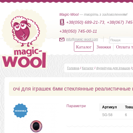
Magic-Wool
— творіть з задоволенням!
+38(050) 689-21-73,
+38(067) 745
+38(050) 745-00-11
info@magic-wool.com
Каталог
Знижки
Оплата т
Головна
/
Каталог
/
фурнітура для іграшок
/
очі для іграшек 6мм стеклянные реалистичные 
Параметри
Артикул
Товщ
новинка
SG-58
6