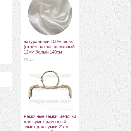
натуральний 100% шовк
кашемир (Cashmere)
(отрезы)атлас шелковый
крем
12мм белый 140см
1200 грн.
95 грн.
Аа пуговицы
Рамочные замки, цепочки
декоративныеe цветок
для сумок рамочный
ассорти 01 розовый
замок для сумки 21см
0 грн.