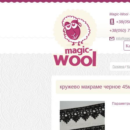
Magic-Wool
+38(05
+38(050) 7
info@mag
Ка
Головна
/
К
кружево макраме черное 45
Параметр