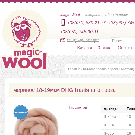
Magic-Wool
— творіть з задоволенням!
+38(050) 689-21-73,
+38(067) 745
+38(050) 745-00-11
info@magic-wool.com
Каталог
Знижки
Оплата т
Головна
/
Каталог
/
вовна в гребінній стрічці
меринос 18-19мкм DHG Італія шток роза
Параметри
Артикул
Товщ
новинка
IT-314a
18
IT-314
18
IT-315
18