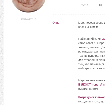
IT-316
18
Збільшити
Опис
Мериносова вовна дл
волокна 18мкм.
Найкращий вибір
Д
стикаються зі шкіро
жилети, пальта... Д
розкладається і лег
техніці нунофелтіг,
для створення різн
тим, хто тільки вирі
майстрам, які вже м
Мериносова вовна 
В ЯКОСТІ товстої п
руками, гачком.
Розрахунок кількос
виходячи з того, що