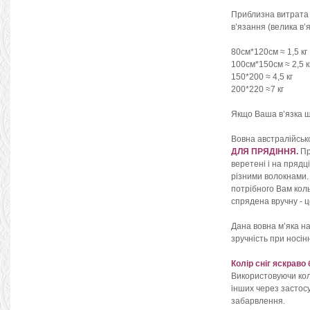
Приблизна витрата
в’язання (велика в’я
80см*120см ≈ 1,5 кг
100см*150см ≈ 2,5 к
150*200 ≈ 4,5 кг
200*220 ≈7 кг
Якщо Ваша в’язка щі
Вовна австралійськ
ДЛЯ ПРЯДІННЯ.
Пр
веретені і на прядц
різними волокнами. 
потрібного Вам коль
спрядена вручну - ц
Дана вовна м’яка на
зручність при носін
Колір сніг яскраво
Використовуючи колі
інших через застосу
забарвлення.