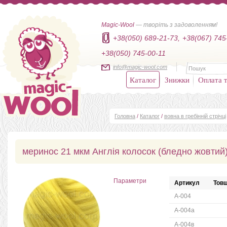
Magic-Wool
— творіть з задоволенням!
+38(050) 689-21-73,
+38(067) 745
+38(050) 745-00-11
info@magic-wool.com
Каталог
Знижки
Оплата т
Головна
/
Каталог
/
вовна в гребінній стрічці
меринос 21 мкм Англія колосок (бледно жовтий
Параметри
Артикул
Товщ
А-004
А-004а
А-004в