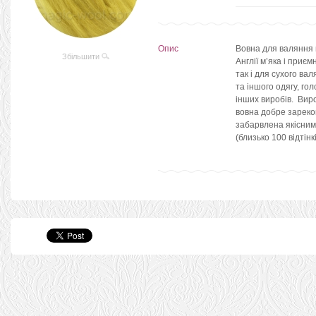
Опис
Вовна для валяння 
Збільшити
Англії м’яка і приє
так і для сухого ва
та іншого одягу, гол
інших виробів. Виро
вовна добре зареко
забарвлена якісним
(близько 100 відтін