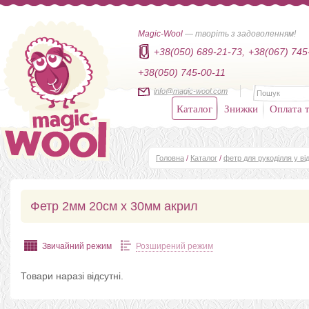
Magic-Wool
— творіть з задоволенням!
+38(050) 689-21-73,
+38(067) 745
+38(050) 745-00-11
info@magic-wool.com
Каталог
Знижки
Оплата т
Головна
/
Каталог
/
фетр для рукоділля у від
Фетр 2мм 20см х 30мм акрил
Звичайний режим
Розширений режим
Товари наразі відсутні.