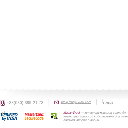
+38(050) 689-21-73
info@magic-wool.com
Magic-Wool
— інтернет-магазин вовни для 
низькі ціни. Широкий вибір товарів для руч
валяння виробів з вовни.