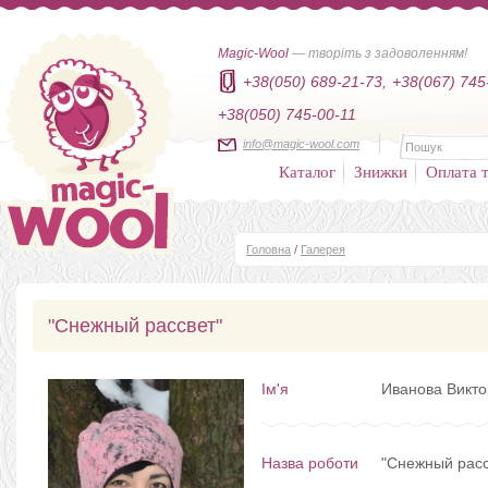
Magic-Wool
— творіть з задоволенням!
+38(050) 689-21-73,
+38(067) 745
+38(050) 745-00-11
info@magic-wool.com
Каталог
Знижки
Оплата т
Головна
/
Галерея
"Снежный рассвет"
Ім'я
Иванова Викто
Назва роботи
"Снежный расс