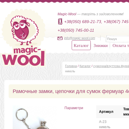
Magic-Wool
— творіть з задоволенням!
+38(050) 689-21-73,
+38(067) 745
+38(050) 745-00-11
info@magic-wool.com
Каталог
Знижки
Оплата т
Головна
/
Каталог
/
сумочна/взуттєва фурн
никель
Рамочные замки, цепочки для сумок фермуар 4
Параметри
То
Артикул
мк
А-23
никель