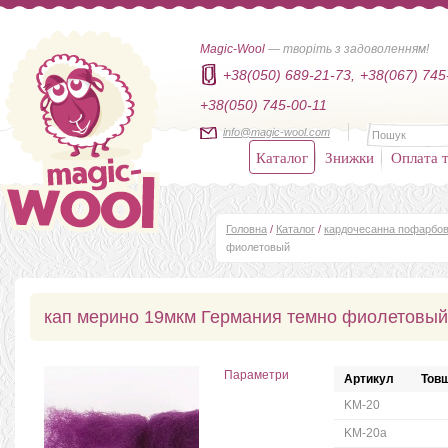
Magic-Wool
— творіть з задоволенням!
+38(050) 689-21-73,
+38(067) 745
+38(050) 745-00-11
info@magic-wool.com
Каталог
Знижки
Оплата т
Головна
/
Каталог
/
кардочесанна пофарбов
фиолетовый
кап мерино 19мкм Германия темно фиолетовый
Параметри
Артикул
Товщ
KM-20
KM-20а