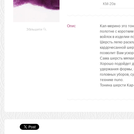
KM-20в
Опис
Kaп-мерино это то
Збільшити
полотне с коротким
войлок в изделии п
Шерсть легко раскл
кардочесанной шерс
позволит Вам ускор
Сама шерсть мягкая
Хорошо подойдет д
удержания формы, 
головных уборов, су
технике nuno.
Тонина шерсти Kap