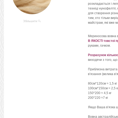
розкладається і лег
техніці нунофелтіг,
для створення різн
тим, хто тільки вирі
Збільшити
майстрам, які вже м
Мериносова вовна 
В ЯКОСТІ товстої п
руками, гачком.
Розрахунок кількос
виходячи з того, що
Приблизна витрата
в’язання (велика в’я
80см*120см ≈ 1,5 кг
100см*150см ≈ 2,5 к
150*200 ≈ 4,5 кг
200*220 ≈7 кг
Якщо Ваша в’язка щі
Вовна австралійськ