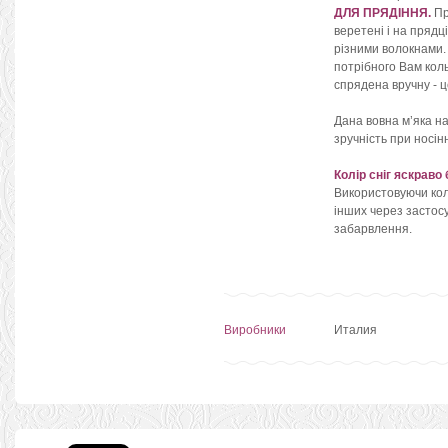
ДЛЯ ПРЯДІННЯ.
Пр
веретені і на прядц
різними волокнами. 
потрібного Вам коль
спрядена вручну - ц
Дана вовна м’яка на
зручність при носін
Колір сніг яскраво
Використовуючи колі
інших через застосу
забарвлення.
Виробники
Италия