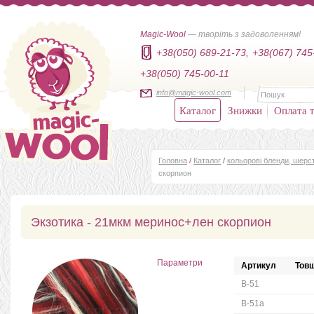
Magic-Wool
— творіть з задоволенням!
+38(050) 689-21-73,
+38(067) 745
+38(050) 745-00-11
info@magic-wool.com
Каталог
Знижки
Оплата т
Головна
/
Каталог
/
кольорові бленди, шер
скорпион
Экзотика - 21мкм меринос+лен скорпион
Параметри
Артикул
Товщ
B-51
B-51a