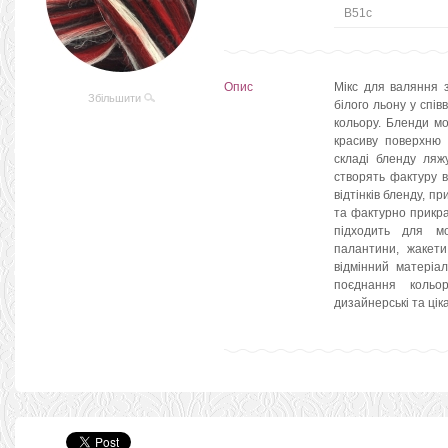
B51c
Опис
Мікс для валяння 
Збільшити
білого льону у спі
кольору. Бленди м
красиву поверхню 
складі бленду ляж
створять фактуру 
відтінків бленду, п
та фактурно прикр
підходить для м
палантини, жакети
відмінний матеріал
поєднання кольо
дизайнерські та цік