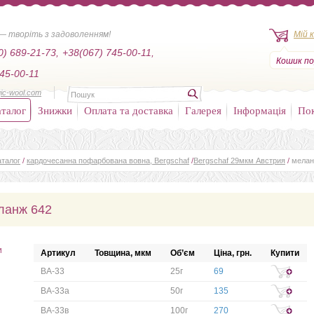
— творіть з задоволенням!
Мій 
0) 689-21-73,
+38(067) 745-00-11,
Кошик по
45-00-11
ic-wool.com
талог
Знижки
Оплата та доставка
Галерея
Інформація
По
аталог
/
кардочесанна пофарбована вовна, Bergschaf
/
Bergschaf 29мкм Австрия
/
мелан
ланж 642
и
Артикул
Товщина, мкм
Об’єм
Ціна, грн.
Купити
BA-33
25г
69
BA-33а
50г
135
BA-33в
100г
270