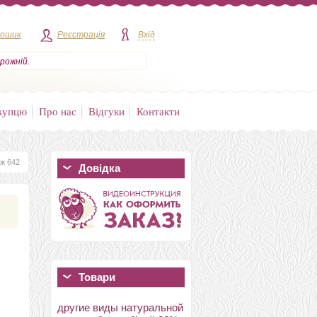
кошик
Реєстрація
Вхід
рожній.
купцю
Про нас
Відгуки
Контакти
ж 642
Довідка
Товари
другие виды натуральной