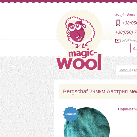
Magic-Wool
+38(05
+38(050) 7
info@mag
Ка
Головна
/
К
Bergschaf 29мкм Австрия ме
Параметр
новинка