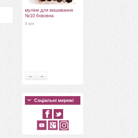
муліне для вишивання
№10 бововна
8 грн.
пряжа Пастила абрикос
180 грн.
←
→
Соціальні мережі