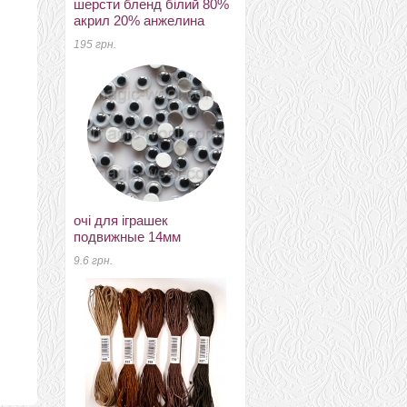
шерсти бленд білий 80%
акрил 20% анжелина
195 грн.
меринос 22-24мкм
Україна ТМ Наша пряжа
мятний
52 грн.
очі для іграшек
подвижные 14мм
9.6 грн.
муліне для вишивання
№28 бововна
8 грн.