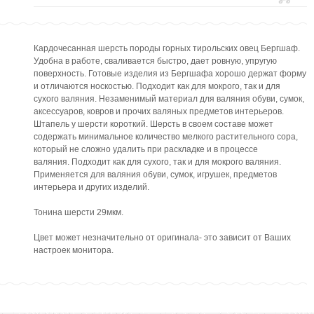
Кардочесанная шерсть породы горных тирольских овец Бергшаф.
Удобна в работе, сваливается быстро, дает ровную, упругую
поверхность. Готовые изделия из Бергшафа хорошо держат форму
и отличаются носкостью. Подходит как для мокрого, так и для
сухого валяния. Незаменимый материал для валяния обуви, сумок,
аксессуаров, ковров и прочих валяных предметов интерьеров.
Штапель у шерсти короткий. Шерсть в своем составе может
содержать минимальное количество мелкого растительного сора,
который не сложно удалить при раскладке и в процессе
валяния. Подходит как для сухого, так и для мокрого валяния.
Применяется для валяния обуви, сумок, игрушек, предметов
интерьера и других изделий.
Тонина шерсти 29мкм.
Цвет может незначительно от оригинала- это зависит от Ваших
настроек монитора.